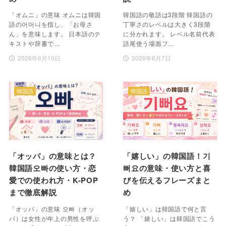
「オムニ」の意味 オムニは韓国
韓国語の敬語は3段階 韓国語の
語の어머니を指し、「お母さ
丁寧さのレベルは大きく3段階
ん」を意味します。 日本語のテ
に分かれます。 レベル名前代表
キストや辞書で…
語尾使う場面フ…
2026年6月10日
2026年6月7日
韓国語
韓国語
「オッパ」の意味とは？
「嬉しい」の韓国語！기
韓国語오빠の使い方・恋
뻐요の意味・使い方と喜
愛での使われ方・K-POP
びを伝えるフレーズまと
まで徹底解説
め
「オッパ」の意味 오빠（オッ
「嬉しい」は韓国語で何と言
パ）は女性が年上の男性を呼ぶ
う？ 「嬉しい」は韓国語でこう