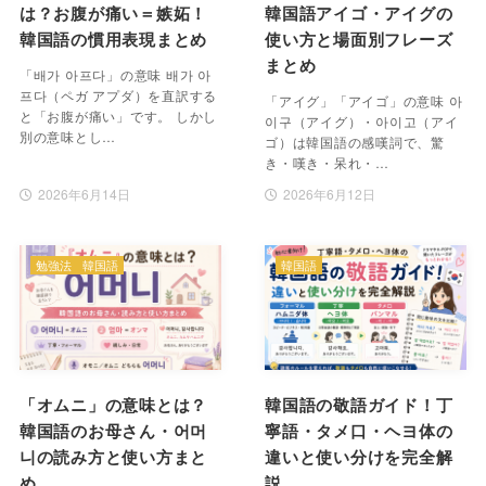
は？お腹が痛い＝嫉妬！
韓国語アイゴ・アイグの
韓国語の慣用表現まとめ
使い方と場面別フレーズ
まとめ
「배가 아프다」の意味 배가 아
프다（ペガ アプダ）を直訳する
「アイグ」「アイゴ」の意味 아
と「お腹が痛い」です。 しかし
이구（アイグ）・아이고（アイ
別の意味とし…
ゴ）は韓国語の感嘆詞で、驚
き・嘆き・呆れ・…
2026年6月14日
2026年6月12日
勉強法
韓国語
韓国語
「オムニ」の意味とは？
韓国語の敬語ガイド！丁
韓国語のお母さん・어머
寧語・タメ口・ヘヨ体の
니の読み方と使い方まと
違いと使い分けを完全解
め
説