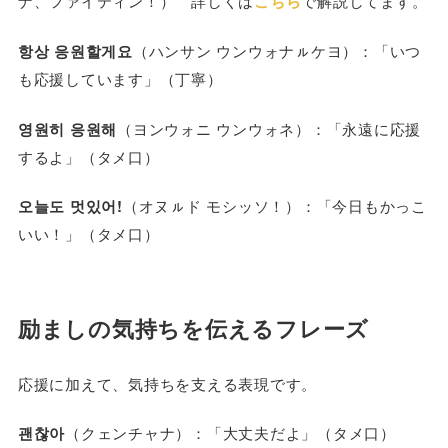
ナ、ファイティン！） 詳しくは
こちら
で解説してます。
항상 응원할게요
（ハンサン ウンウォナㇽケヨ）：「いつ
も応援しています」（丁寧）
영원히 응원해
（ヨンウォニ ウンウォネ）：「永遠に応援
するよ」（タメ口）
오늘도 멋있어!
（オヌㇽド モシッソ！）：「今日もかっこ
いい！」（タメ口）
励ましの気持ちを伝えるフレーズ
応援に加えて、気持ちを支える表現です。
괜찮아
（クェンチャナ）：「大丈夫だよ」（タメ口）