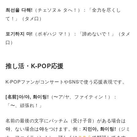
최선을 다해!
（チェソヌㇽ タへ！）：「全力を尽くし
て！」（タメ口）
포기하지 마!
（ポギハジ マ！）：「諦めないで！」（タメ
口）
推し活・K-POP応援
K-POPファンがコンサートやSNSで使う応援表現です。
[名前]아/야, 화이팅!
（〜ア/ヤ、ファイティン！）：
「〜、頑張れ！」
名前の最後の文字にパッチム（受け子音）がある場合は
아
、ない場合は
야
をつけます。例：
지민아, 화이팅!
（ジミ