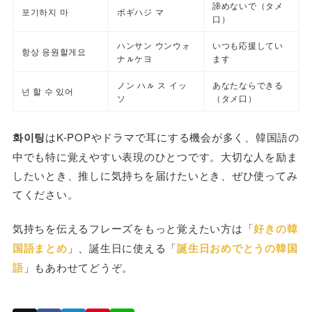
諦めないで（タメ
포기하지 마
ポギハジ マ
口）
ハンサン ウンウォ
いつも応援してい
항상 응원할게요
ナㇽケヨ
ます
ノン ハㇽ ス イッ
あなたならできる
넌 할 수 있어
ソ
（タメ口）
화이팅
はK-POPやドラマで耳にする機会が多く、韓国語の
中でも特に覚えやすい表現のひとつです。大切な人を励ま
したいとき、推しに気持ちを届けたいとき、ぜひ使ってみ
てください。
気持ちを伝えるフレーズをもっと覚えたい方は「
好きの韓
国語まとめ
」、誕生日に使える「
誕生日おめでとうの韓国
語
」もあわせてどうぞ。