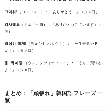
고마워!
（コマウォ！）：「ありがとう！」（タメ口）
감사해요
（カㇺサヘヨ）：「ありがとうございます」（丁
寧）
열심히 할게!
（ヨㇽシミ ハㇽケ！）：「一生懸命やる
よ！」（タメ口）
응, 화이팅!
（ウン、ファイティン！）：「うん、頑張る
よ！」（タメ口）
まとめ：「頑張れ」韓国語フレーズ一
覧