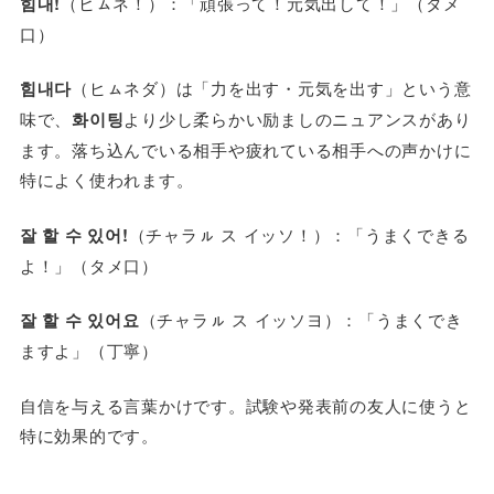
힘내!
（ヒㇺネ！）：「頑張って！元気出して！」（タメ
口）
힘내다
（ヒㇺネダ）は「力を出す・元気を出す」という意
味で、
화이팅
より少し柔らかい励ましのニュアンスがあり
ます。落ち込んでいる相手や疲れている相手への声かけに
特によく使われます。
잘 할 수 있어!
（チャラㇽ ス イッソ！）：「うまくできる
よ！」（タメ口）
잘 할 수 있어요
（チャラㇽ ス イッソヨ）：「うまくでき
ますよ」（丁寧）
自信を与える言葉かけです。試験や発表前の友人に使うと
特に効果的です。