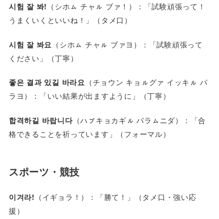
시험 잘 봐!
（シホㇺ チャㇽ ブァ！）：「試験頑張って！
うまくいくといいね！」（タメ口）
시험 잘 봐요
（シホㇺ チャㇽ ブァヨ）：「試験頑張って
ください」（丁寧）
좋은 결과 있길 바라요
（チョウン キョㇽグァ イッキㇽ パ
ラヨ）：「いい結果が出ますように」（丁寧）
합격하길 바랍니다
（ハㇷ゚キョカギㇽ パラㇺニダ）：「合
格できることを祈っています」（フォーマル）
スポーツ・競技
이겨라!
（イギョラ！）：「勝て！」（タメ口・強い応
援）