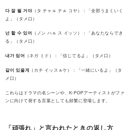
다 잘 될 거야
（タ チャㇽ テㇽ コヤ）：「全部うまくいく
よ」（タメ口）
넌 할 수 있어
（ノン ハㇽ ス イッソ）：「あなたならでき
る」（タメ口）
내가 믿어
（ネガ ミド）：「信じてるよ」（タメ口）
같이 있을게
（カチ イッスㇽケ）：「一緒にいるよ」（タ
メ口）
これらはドラマの名シーンや、K-POPアーティストがファ
ンに向けて発する言葉としても頻繁に登場します。
「頑張れ」と言われたときの返し方