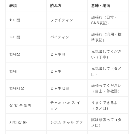
表現
読み方
意味・場面
頑張れ（日常・
화이팅
ファイティン
SNS表記）
頑張れ（汎用・標
파이팅
パイティン
準表記）
元気出してくださ
힘내요
ヒㇺネヨ
い（丁寧）
元気出して（タメ
힘내
ヒㇺネ
口）
頑張ってください
힘내세요
ヒㇺネセヨ
（目上・尊敬語）
チャㇽ ハㇽ ス イ
うまくできるよ
잘 할 수 있어
ッソ
（タメ口）
試験頑張って（タ
시험 잘 봐
シホㇺ チャㇽ ブァ
メ口）