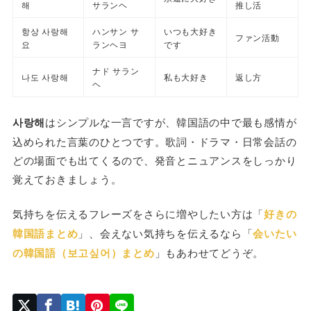
해
サランヘ
推し活
항상 사랑해
ハンサン サ
いつも大好き
ファン活動
요
ランヘヨ
です
ナド サラン
나도 사랑해
私も大好き
返し方
ヘ
사랑해
はシンプルな一言ですが、韓国語の中で最も感情が
込められた言葉のひとつです。歌詞・ドラマ・日常会話の
どの場面でも出てくるので、発音とニュアンスをしっかり
覚えておきましょう。
気持ちを伝えるフレーズをさらに増やしたい方は「
好きの
韓国語まとめ
」、会えない気持ちを伝えるなら「
会いたい
の韓国語（보고싶어）まとめ
」もあわせてどうぞ。