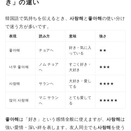
き
」の違い
韓国語で気持ちを伝えるとき、
사랑해
と
좋아해
の使い分け
で迷う方が多いです。
表現
読み方
意味
強さ
好き・気に入
좋아해
チョアヘ
★★
っている
ノム チョア
すごく好き・
너무 좋아해
★★★
ヘ
大好き
大好き・愛し
사랑해
サランヘ
★★★★
てる
マニ サラン
とても愛して
많이 사랑해
★★★★★
ヘ
る
좋아해
は「好き」という感情全般に使えますが、
사랑해
は
強い愛情・深い絆を表します。友人同士でも
사랑해
を使う