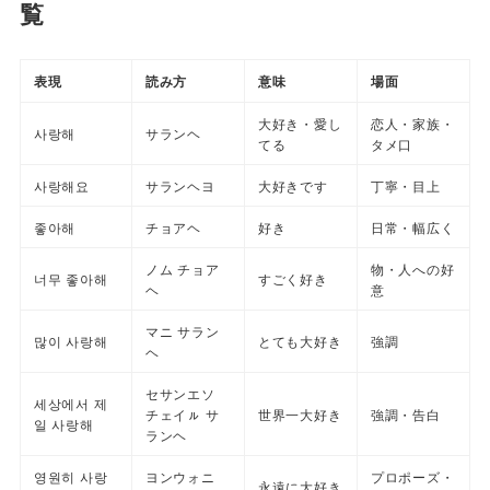
覧
表現
読み方
意味
場面
大好き・愛し
恋人・家族・
사랑해
サランヘ
てる
タメ口
사랑해요
サランヘヨ
大好きです
丁寧・目上
좋아해
チョアヘ
好き
日常・幅広く
ノム チョア
物・人への好
너무 좋아해
すごく好き
ヘ
意
マニ サラン
많이 사랑해
とても大好き
強調
ヘ
セサンエソ
세상에서 제
チェイㇽ サ
世界一大好き
強調・告白
일 사랑해
ランヘ
영원히 사랑
ヨンウォニ
プロポーズ・
永遠に大好き