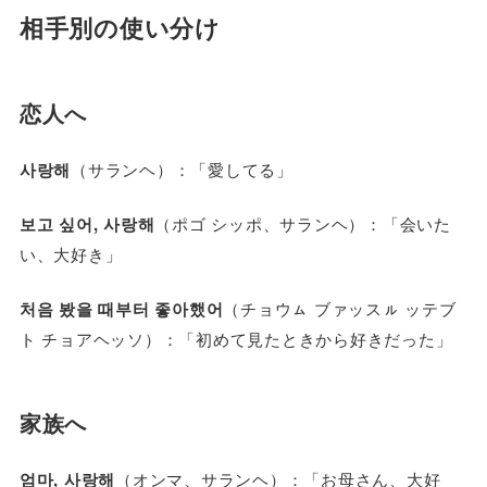
相手別の使い分け
恋人へ
사랑해
（サランヘ）：「愛してる」
보고 싶어, 사랑해
（ポゴ シッポ、サランヘ）：「会いた
い、大好き」
처음 봤을 때부터 좋아했어
（チョウㇺ ブァッスㇽ ッテブ
ト チョアヘッソ）：「初めて見たときから好きだった」
家族へ
엄마, 사랑해
（オンマ、サランヘ）：「お母さん、大好