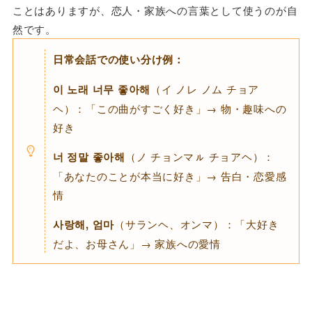
ことはありますが、恋人・家族への言葉として使うのが自
然です。
日常会話での使い分け例：
이 노래 너무 좋아해
（イ ノレ ノム チョア
ヘ）：「この曲がすごく好き」→ 物・趣味への
好き
너 정말 좋아해
（ノ チョンマㇽ チョアヘ）：
「あなたのことが本当に好き」→ 告白・恋愛感
情
사랑해, 엄마
（サランヘ、オンマ）：「大好き
だよ、お母さん」→ 家族への愛情