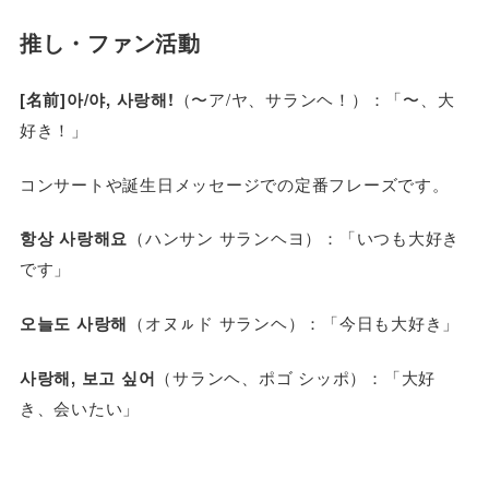
推し・ファン活動
[名前]아/야, 사랑해!
（〜ア/ヤ、サランヘ！）：「〜、大
好き！」
コンサートや誕生日メッセージでの定番フレーズです。
항상 사랑해요
（ハンサン サランヘヨ）：「いつも大好き
です」
오늘도 사랑해
（オヌㇽド サランヘ）：「今日も大好き」
사랑해, 보고 싶어
（サランヘ、ポゴ シッポ）：「大好
き、会いたい」