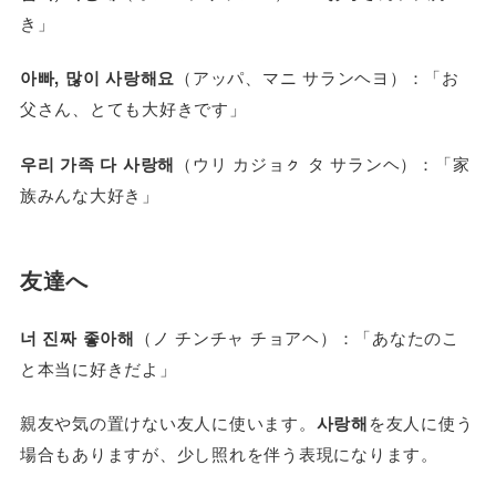
き」
아빠, 많이 사랑해요
（アッパ、マニ サランヘヨ）：「お
父さん、とても大好きです」
우리 가족 다 사랑해
（ウリ カジョㇰ タ サランヘ）：「家
族みんな大好き」
友達へ
너 진짜 좋아해
（ノ チンチャ チョアヘ）：「あなたのこ
と本当に好きだよ」
親友や気の置けない友人に使います。
사랑해
を友人に使う
場合もありますが、少し照れを伴う表現になります。